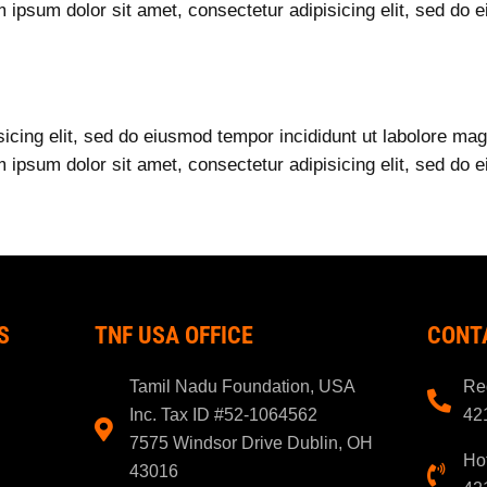
m ipsum dolor sit amet, consectetur adipisicing elit, sed do
sicing elit, sed do eiusmod tempor incididunt ut labolore m
m ipsum dolor sit amet, consectetur adipisicing elit, sed do
S
TNF USA OFFICE
CONT
Tamil Nadu Foundation, USA
Reg
Inc. Tax ID #52-1064562
42
7575 Windsor Drive Dublin, OH
Hot
43016