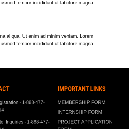
 eiusmod tempor incididunt ut labolore magna
agna aliqua. Ut enim ad minim veniam. Lorem
 eiusmod tempor incididunt ut labolore magna
ACT
IMPORTANT LINKS
MEMBERSHIP FORM
istration - 1-888-477-
14
INTERNSHIP FORM
PROJECT APPLICATION
el Inquiries - 1-888-477-